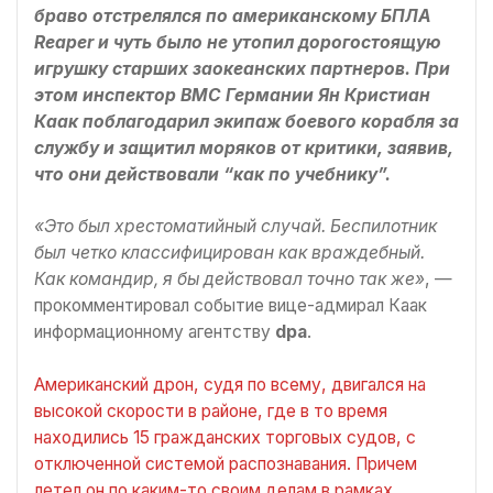
браво отстрелялся по американскому БПЛА
Reaper и чуть было не утопил дорогостоящую
игрушку старших заокеанских партнеров. При
этом инспектор ВМС Германии Ян Кристиан
Каак поблагодарил экипаж боевого корабля за
службу и защитил моряков от критики, заявив,
что они действовали “как по учебнику”.
«Это был хрестоматийный случай. Беспилотник
был четко классифицирован как враждебный.
Как командир, я бы действовал точно так же»
, —
прокомментировал событие вице-адмирал Каак
информационному агентству
dpa
.
Американский дрон, судя по всему, двигался на
высокой скорости в районе, где в то время
находились 15 гражданских торговых судов, с
отключенной системой распознавания. Причем
летел он по каким-то своим делам в рамках