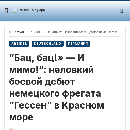
Skip
to
content
Artikel
“Бац, бац!» — И мимо!”: неловкий боевой дебют немецкого фрегата “Гессен” в Красном море
ARTIKEL
DEUTSCHLAND
ГЕРМАНИЯ
“Бац, бац!» — И
мимо!”: неловкий
боевой дебют
немецкого фрегата
“Гессен” в Красном
море