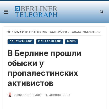
Skip
to
content
Deutschland
В Берлине прошли обыски у пропалестинских активистов
DEUTSCHLAND
DEUTSCHLAND
NEWS
В Берлине прошли
обыски у
пропалестинских
активистов
Aleksandr Boyko
1. Октября 2024
—