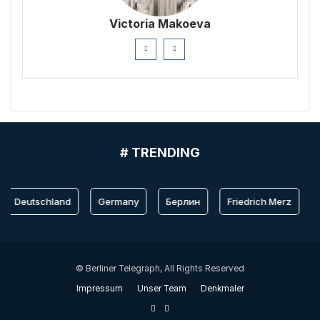
Victoria Makoeva
# TRENDING
Deutschland
Germany
Берлин
Friedrich Merz
B
© Berliner Telegraph, All Rights Reserved
Impressum
Unser Team
Denkmaler