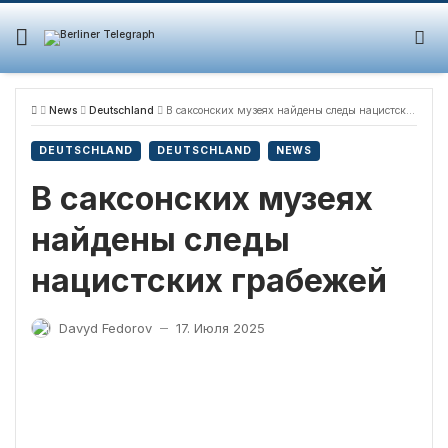
Skip
to
content
News
Deutschland
В саксонских музеях найдены следы нацистских грабежей
DEUTSCHLAND
DEUTSCHLAND
NEWS
В саксонских музеях
найдены следы
нацистских грабежей
Davyd Fedorov
17. Июля 2025
—