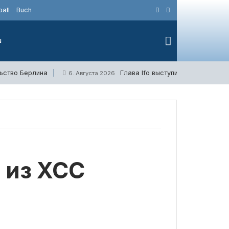
all
Buch
N
ьство Берлина
Глава Ifo выступил за отмену с
6. Августа 2026
 из ХСС