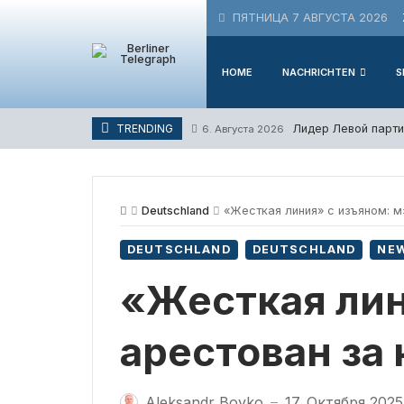
Skip
ПЯТНИЦА 7 АВГУСТА 2026
to
content
HOME
NACHRICHTEN
S
Лидер Левой парти
TRENDING
6. Августа 2026
Deutschland
«Жесткая линия» с изъяном: м
DEUTSCHLAND
DEUTSCHLAND
NE
«Жесткая лин
арестован за
Aleksandr Boyko
17. Октября 2025
—