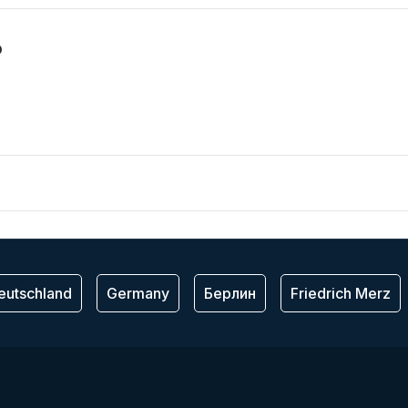
o
eutschland
Germany
Берлин
Friedrich Merz