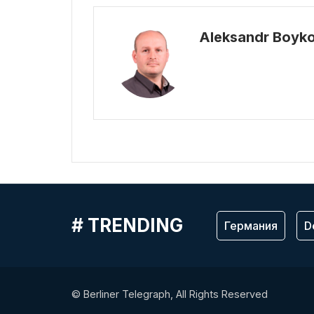
Aleksandr Boyk
# TRENDING
Германия
D
© Berliner Telegraph, All Rights Reserved