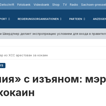
Zeitschrift
Fotobank
Videobank
Shop
TV
Radio
Sachsen-presseb
PORT
REGIERUNGSORGANISATIONEN
PARTEIEN
ANZEIGE
и Швердтнер делает экспроприацию условием для входа в правител
эр из ХСС арестован за кокаин
WS
ия» с изъяном: мэр
 кокаин