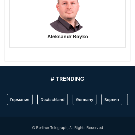
Aleksandr Boyko
# TRENDING
Германия
Deutschland
Germany
Берлин
Fr
© Berliner Telegraph, All Rights Reserved