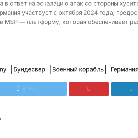
 в ответ на эскалацию атак со стороны хуси
рмания участвует с октября 2024 года, предост
ле MSP — платформу, которая обеспечивает ра
ny
Бундесвер
Военный корабль
Германи
X Twitter
o