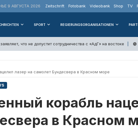
ЬЕ 9 АВГУСТА 2026
Zeitschrift
Fotobank
Videobank
Shop
TV
CHRICHTEN
SPORT
REGIERUNGSORGANISATIONEN
PART
заявляет, что не допустит сотрудничества с «АдГ» на востоке
ацелил лазер на самолет Бундесвера в Красном море
WS
енный корабль наце
есвера в Красном 