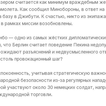
лазером считается как минимум враждебным ж
амолета. Как сообщил Минобороны, в ответ на
а базу в Джибути. К счастью, никто из экипаж
 в рамках миссии возобновлены.
унбо — одно из самых жёстких дипломатическ
ом, что Берлин считает поведение Пекина недо
ожидают разъяснений и недвусмысленного отве
 столь провокационный шаг?
покоенность, учитывая стратегическую важнос
ародной безопасности из-за регулярных напад
рой участвуют около 30 немецких солдат, напр
ждународной торговли.