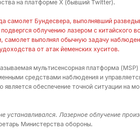
ства на платформе X (бывший Twitter).
да самолет Бундесвера, выполнявший разведы
 подвергся облучению лазером с китайского в
, самолет выполнял обычную задачу наблюдени
удоходства от атак йеменских хуситов.
называемая мультисенсорная платформа (MSP)
еменными средствами наблюдения и управляетс
ю является обеспечение точной ситуации на мо
не устанавливался. Лазерное облучение прои
ретарь Министерства обороны.