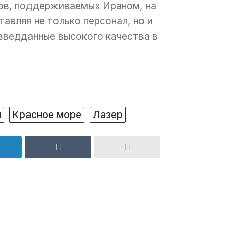
тов, поддерживаемых Ираном, на
авляя не только персонал, но и
зведданные высокого качества в
я
Красное море
Лазер