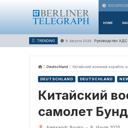
Skip
ВОСКРЕСЕН
to
content
HOME
NA
Руководство ХДС 
TRENDING
9. Августа 2026
Deutschland
Китайский военный корабль н
DEUTSCHLAND
DEUTSCHLAND
NE
Китайский во
самолет Бунд
Aleksandr Boyko
8. Июля 2025
—