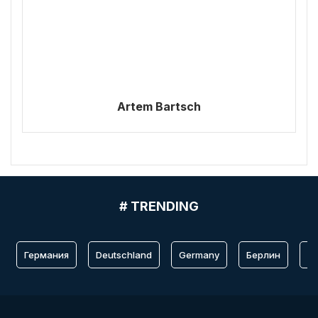
Artem Bartsch
# TRENDING
Германия
Deutschland
Germany
Берлин
Fr