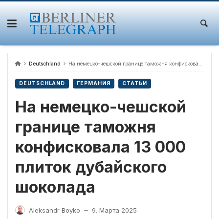
Skip
to
content
Deutschland
На немецко-чешской границе таможня конфисковала 13 000 плиток дубайского шоколада
DEUTSCHLAND
ГЕРМАНИЯ
СТАТЬИ
На немецко-чешской
границе таможня
конфисковала 13 000
плиток дубайского
шоколада
Aleksandr Boyko
9. Марта 2025
—