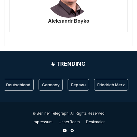
Aleksandr Boyko
# TRENDING
Deutschland
Germany
Берлин
Friedrich Merz
B
© Berliner Telegraph, All Rights Reserved
Impressum
Unser Team
Denkmaler