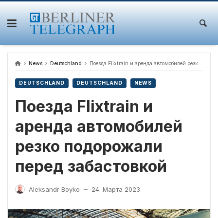
Skip
to
content
News
Deutschland
Поезда Flixtrain и аренда автомобилей резко подорожали перед забастовкой
DEUTSCHLAND
DEUTSCHLAND
NEWS
Поезда Flixtrain и
аренда автомобилей
резко подорожали
перед забастовкой
Aleksandr Boyko
24. Марта 2023
—