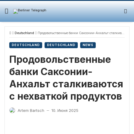
Skip
to
content
Deutschland
Продовольственные банки Саксонии-Анхальт сталкиваются с нехваткой продуктов
DEUTSCHLAND
DEUTSCHLAND
NEWS
Продовольственные
банки Саксонии-
Анхальт сталкиваются
с нехваткой продуктов
Artem Bartsch
10. Июня 2025
—