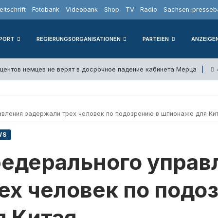
eitschrift
Fotobank
Videobank
Shop
TV
Radio
Sachsen-presseba
PORT
REGIERUNGSORGANISATIONEN
PARTEIEN
ANZEIGE
оцентов немцев не верят в досрочное падение кабинета Мерца
вления задержали трех человек по подозрению в шпионаже для Ки
WS
едерального управ
ех человек по подо
я Китая