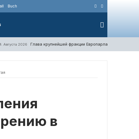
ll
Buch
N
Глава крупнейшей фракции Европарламента потребов
4. Августа 2026
тая
ления
зрению в