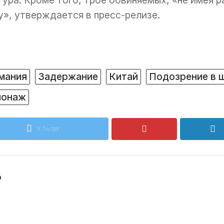
ура. Кроме того, трое обвиняемых, «не имея р
», утверждается в пресс-релизе.
мания
Задержание
Китай
Подозрение в 
онаж
X Twitter
o