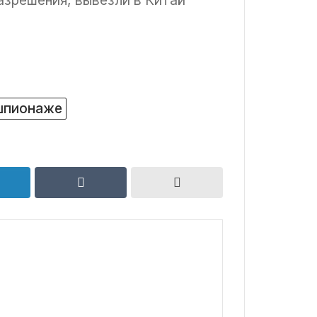
азрешения, вывезли в Китай
шпионаже