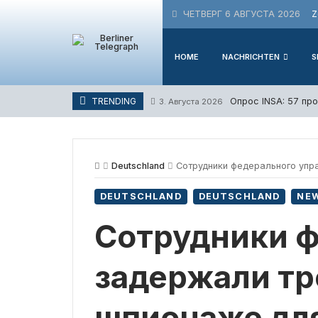
Skip
ЧЕТВЕРГ 6 АВГУСТА 2026
Z
to
content
HOME
NACHRICHTEN
S
Опрос INSA: 57 пр
TRENDING
3. Августа 2026
Deutschland
Сотрудники федерального упра
DEUTSCHLAND
DEUTSCHLAND
NE
Сотрудники ф
задержали тр
шпионаже дл