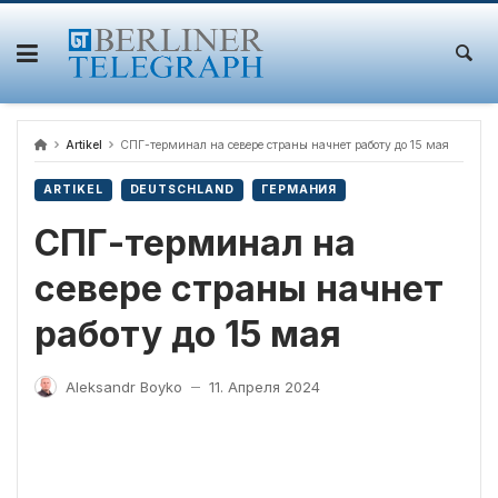
Skip
to
content
Artikel
СПГ-терминал на севере страны начнет работу до 15 мая
ARTIKEL
DEUTSCHLAND
ГЕРМАНИЯ
СПГ-терминал на
севере страны начнет
работу до 15 мая
Aleksandr Boyko
11. Апреля 2024
—