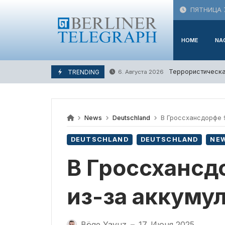
Skip
ПЯТНИЦА 7
to
content
HOME
NA
Террористическа
TRENDING
6. Августа 2026
News
Deutschland
В Гроссхансдорфе 9
DEUTSCHLAND
DEUTSCHLAND
NE
В Гроссхансд
из-за аккуму
Böge Yavuz
17. Июня 2025
—