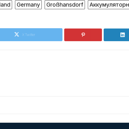
land
Germany
Großhansdorf
Аккумуляторн
X Twitter