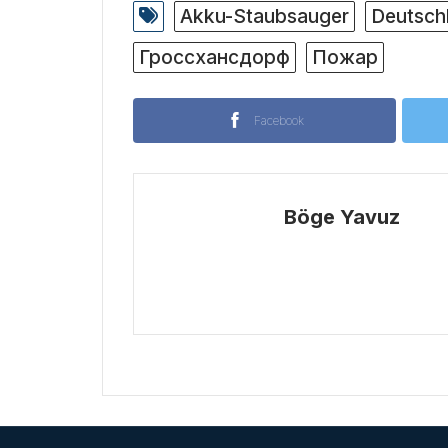
Akku-Staubsauger
Deutsch
Гроссхансдорф
Пожар
Facebook
Böge Yavuz