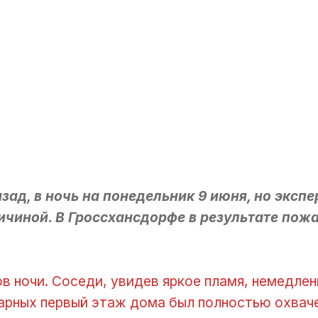
ад, в ночь на понедельник 9 июня, но эксп
ричиной. В Гроссхансдорфе в результате пож
в ночи. Соседи, увидев яркое пламя, немедле
рных первый этаж дома был полностью охваче