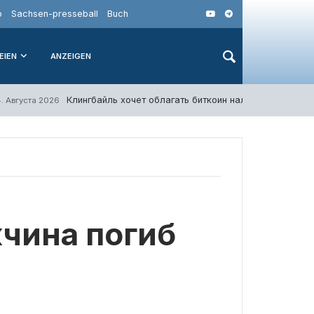
o
Sachsen-presseball
Buch
EIEN
ANZEIGEN
Клингбайль хочет облагать биткоин налогом как акции
4. Августа 2026
чина погиб