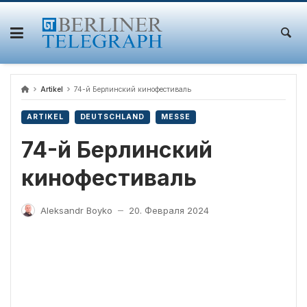
Skip
to
content
Artikel
74-й Берлинский кинофестиваль
ARTIKEL
DEUTSCHLAND
MESSE
74-й Берлинский
кинофестиваль
Aleksandr Boyko
20. Февраля 2024
—