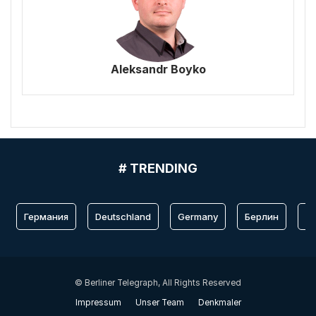
Aleksandr Boyko
# TRENDING
Германия
Deutschland
Germany
Берлин
Fr
© Berliner Telegraph, All Rights Reserved
Impressum
Unser Team
Denkmaler