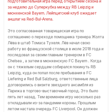
подготовительная игра перед открытием сезона и
за неделю до Суперкубка между RB Leipzig и
мюнхенской Bayern. Лейпцигский клуб ожидает
аншлаг на Red-Bul-Arena.
Это согласованная товарищеская игра по
соглашению о переходе помощника тренера Жолта
Лёва в штаб Томаса Тухеля. Лёв начал свою
работу во французской столице в июле 2018 года и
последовал за своим главным тренером в FC
Chelsea , а затем в мюнхенскую FC Bayern . Когда
он с тяжелым сердцем собирался покинуть RB
Leipzig, куда он попал после пребывания в FC
Liefering и Red Bull Salzburg, ответственные лица
договорились о визите звездного ансамбля из
Парижа в торгово-выставочный город. Это было
пять лет назад. Тем временем игру несколько раз
откладывали из-за пандемии короны. Прошлым
летом настала очередь FC Liverpool. Он должен