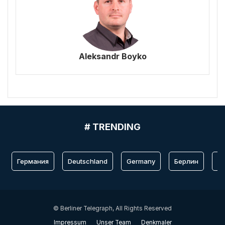
Aleksandr Boyko
# TRENDING
Германия
Deutschland
Germany
Берлин
Fr
© Berliner Telegraph, All Rights Reserved
Impressum
Unser Team
Denkmaler