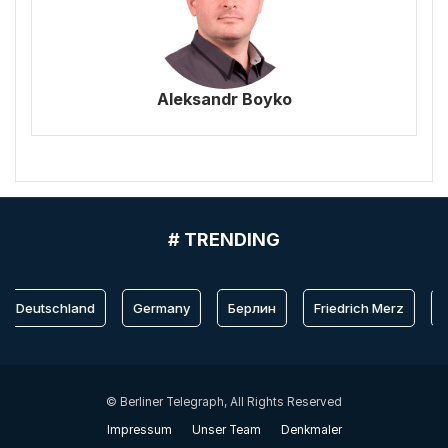
Aleksandr Boyko
# TRENDING
Deutschland
Germany
Берлин
Friedrich Merz
Be
© Berliner Telegraph, All Rights Reserved
Impressum
Unser Team
Denkmaler