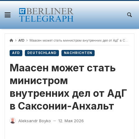
Skip
to
content
AfD
Маасен может стать министром внутренних дел от АдГ в Саксонии-Анхальт
AFD
DEUTSCHLAND
NACHRICHTEN
Маасен может стать
министром
внутренних дел от АдГ
в Саксонии-Анхальт
Aleksandr Boyko
12. Мая 2026
—