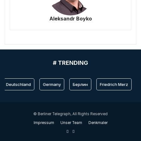
Aleksandr Boyko
# TRENDING
Deutschland
Germany
Берлин
Friedrich Merz
B
© Berliner Telegraph, All Rights Reserved
Impressum
Unser Team
Denkmaler