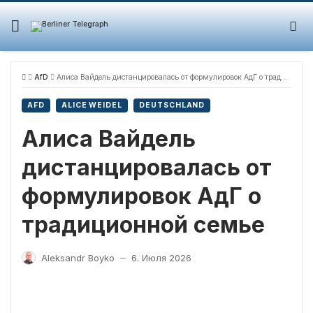
Skip
to
content
AfD
Алиса Вайдель дистанцировалась от формулировок АдГ о традиционной семье
AFD
ALICE WEIDEL
DEUTSCHLAND
Алиса Вайдель
дистанцировалась от
формулировок АдГ о
традиционной семье
Aleksandr Boyko
6. Июля 2026
—