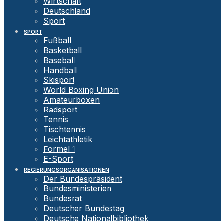
Wirtschaft
Deutschland
Sport
SPORT
Fußball
Basketball
Baseball
Handball
Skisport
World Boxing Union
Amateurboxen
Radsport
Tennis
Tischtennis
Leichtathletik
Formel 1
E-Sport
REGIERUNGSORGANISATIONEN
Der Bundespräsident
Bundesministerien
Bundesrat
Deutscher Bundestag
Deutsche Nationalbibliothek