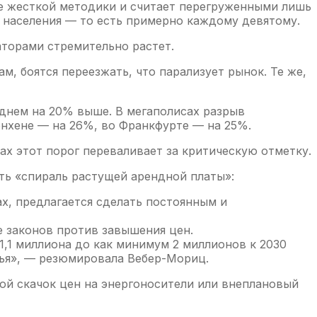
лее жесткой методики и считает перегруженными лишь
2% населения — то есть примерно каждому девятому.
торами стремительно растет.
 боятся переезжать, что парализует рынок. Те же,
еднем на 20% выше. В мегаполисах разрыв
юнхене — на 26%, во Франкфурте — на 25%.
ах этот порог переваливает за критическую отметку.
ть «спираль растущей арендной платы»:
х, предлагается сделать постоянным и
е законов против завышения цен.
1,1 миллиона до как минимум 2 миллионов к 2030
лья», — резюмировала Вебер-Мориц.
ой скачок цен на энергоносители или внеплановый