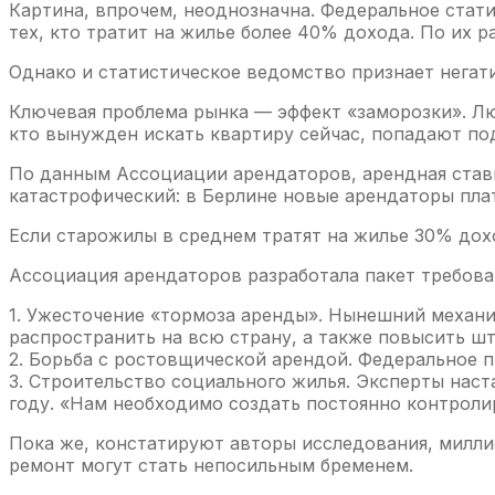
Картина, впрочем, неоднозначна. Федеральное стати
тех, кто тратит на жилье более 40% дохода. По их р
Однако и статистическое ведомство признает негат
Ключевая проблема рынка — эффект «заморозки». Лю
кто вынужден искать квартиру сейчас, попадают под
По данным Ассоциации арендаторов, арендная ставк
катастрофический: в Берлине новые арендаторы пла
Если старожилы в среднем тратят на жилье 30% дохо
Ассоциация арендаторов разработала пакет требова
1. Ужесточение «тормоза аренды». Нынешний механи
распространить на всю страну, а также повысить шт
2. Борьба с ростовщической арендой. Федеральное 
3. Строительство социального жилья. Эксперты наст
году. «Нам необходимо создать постоянно контрол
Пока же, констатируют авторы исследования, милли
ремонт могут стать непосильным бременем.