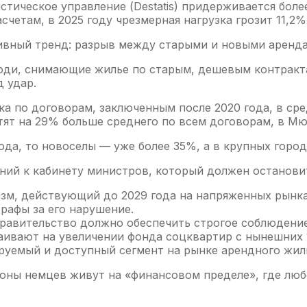
стическое управление (Destatis) придерживается бо
асчетам, в 2025 году чрезмерная нагрузка грозит 11,
ивный тренд: разрыв между старыми и новыми аренда
ди, снимающие жилье по старым, дешевым контрактам,
 удар.
а по договорам, заключенным после 2020 года, в ср
тят на 29% больше среднего по всем договорам, в М
да, то новоселы — уже более 35%, а в крупных город
ний к кабинету министров, который должен останови
зм, действующий до 2029 года на напряженных рынка
рафы за его нарушение.
правительство должно обеспечить строгое соблюдени
аивают на увеличении фонда соцквартир с нынешних 
ируемый и доступный сегмент на рынке арендного жи
оны немцев живут на «финансовом пределе», где люб