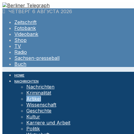
Skip
to
ЧЕТВЕРГ 6 АВГУСТА 2026
content
Zeitschrift
Fotobank
Videobank
Shop
TV
Radio
Sachsen-presseball
Buch
HOME
NACHRICHTEN
Nachrichten
Kriminalität
Artikel
Wissenschaft
Geschichte
Kultur
Karriere und Arbeit
Politik