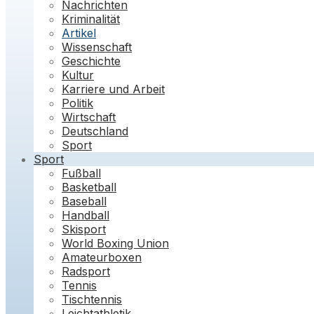
Nachrichten
Kriminalität
Artikel
Wissenschaft
Geschichte
Kultur
Karriere und Arbeit
Politik
Wirtschaft
Deutschland
Sport
Sport
Fußball
Basketball
Baseball
Handball
Skisport
World Boxing Union
Amateurboxen
Radsport
Tennis
Tischtennis
Leichtathletik