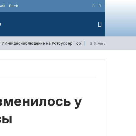
all
Buch
N
ть ИИ-видеонаблюдение на Котбуссер Тор
Молод
6. Августа 2026
зменилось у
зы