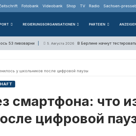
Zeitschrift
Fotobank
Videobank
Shop
TV
Radio
Sachsen-presseb
PORT
REGIERUNGSORGANISATIONEN
PARTEIEN
ANZEIGE
ось 53 пивоварни
В Берлине начнут тестирова
5. Августа 2026
енилось у школьников после цифровой паузы
CHAFT
ез смартфона: что и
осле цифровой пау