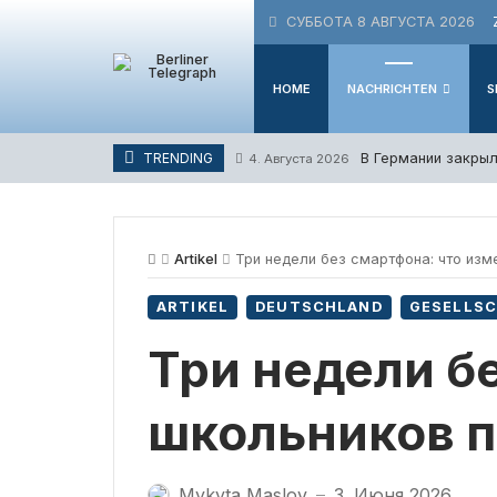
Skip
СУББОТА 8 АВГУСТА 2026
to
content
HOME
NACHRICHTEN
S
В Германии закрыл
TRENDING
4. Августа 2026
Artikel
Три недели без смартфона: что изм
ARTIKEL
DEUTSCHLAND
GESELLS
Три недели б
школьников п
Mykyta Maslov
3. Июня 2026
—