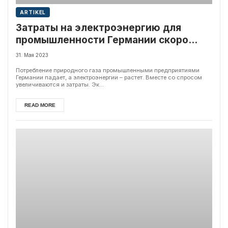
ARTIKEL
Затраты на электроэнергию для
промышленности Германии скоро
станут неподъемными
31. Мая 2023
Потребление природного газа промышленными предприятиями
Германии падает, а электроэнергии – растет. Вместе со спросом
увеличиваются и затраты. Эк...
READ MORE