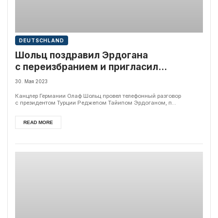
DEUTSCHLAND
Шольц поздравил Эрдогана
с переизбранием и пригласил
посетить Берлин
30. Мая 2023
Канцлер Германии Олаф Шольц провел телефонный разговор
с президентом Турции Реджепом Тайипом Эрдоганом, п...
READ MORE