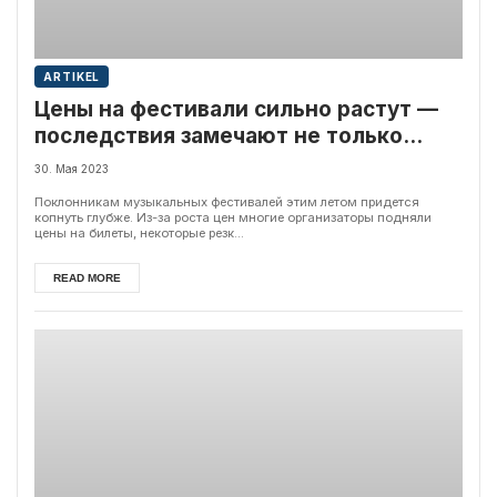
ARTIKEL
Цены на фестивали сильно растут —
последствия замечают не только
меломаны
30. Мая 2023
Поклонникам музыкальных фестивалей этим летом придется
копнуть глубже. Из-за роста цен многие организаторы подняли
цены на билеты, некоторые резк...
READ MORE