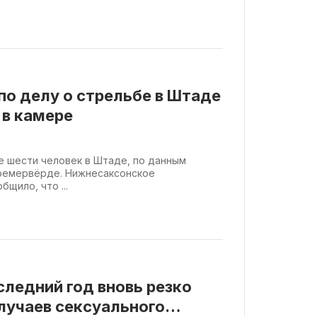
о делу о стрельбе в Штаде
 в камере
 шести человек в Штаде, по данным
Бремервёрде. Нижнесаксонское
щило, что ...
следний год вновь резко
лучаев сексуального