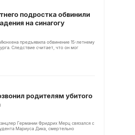
етнего подростка обвинили
адения на синагогу
 Мюнхена предъявила обвинение 15-летнему
урга. Следствие считает, что он мог
озвонил родителям убитого
а
 канцлер Германии Фридрих Мерц связался с
удента Мариуса Дика, смертельно