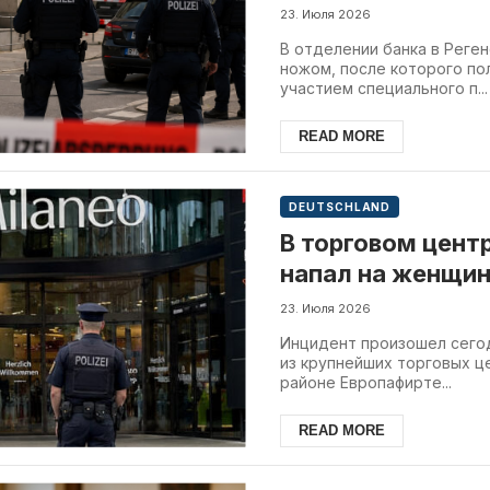
23. Июля 2026
В отделении банка в Реге
ножом, после которого п
участием специального п...
READ MORE
DEUTSCHLAND
В торговом цент
напал на женщин
поджечь
23. Июля 2026
Инцидент произошел сегодн
из крупнейших торговых ц
районе Европафирте...
READ MORE