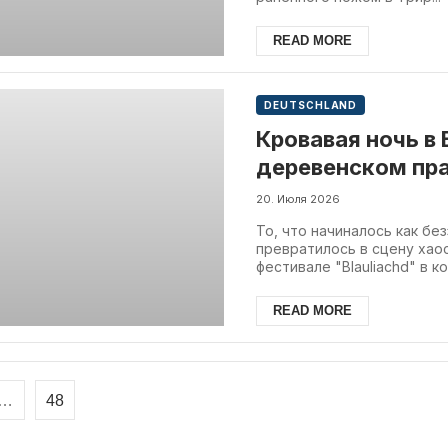
READ MORE
DEUTSCHLAND
Кровавая ночь в 
деревенском пр
20. Июля 2026
То, что начиналось как бе
превратилось в сцену хаос
фестивале "Blauliachd" в ко
READ MORE
…
48