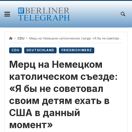
Skip
to
content
CDU
Мерц на Немецком католическом съезде: «Я бы не советовал своим детям ехать в США в данный момент»
CDU
DEUTSCHLAND
FRIEDRICH MERZ
Мерц на Немецком
католическом съезде:
«Я бы не советовал
своим детям ехать в
США в данный
момент»