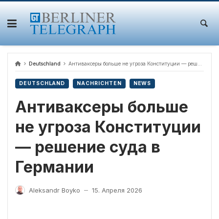
Skip
to
content
Deutschland
Антиваксеры больше не угроза Конституции — решение суда в Германии
DEUTSCHLAND
NACHRICHTEN
NEWS
Антиваксеры больше
не угроза Конституции
— решение суда в
Германии
Aleksandr Boyko
15. Апреля 2026
—