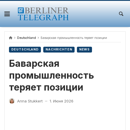
Skip
to
content
Deutschland
Баварская промышленность теряет позиции
DEUTSCHLAND
NACHRICHTEN
NEWS
Баварская
промышленность
теряет позиции
Anna Stukkert
1. Июня 2026
—