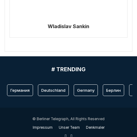
Wladislav Sankin
# TRENDING
Германия
Deutschland
Germany
Берлин
Fr
© Berliner Telegraph, All Rights Reserved
Impressum
Unser Team
Denkmaler