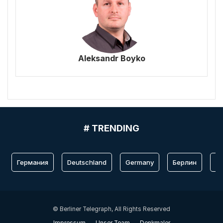
Aleksandr Boyko
# TRENDING
Германия
Deutschland
Germany
Берлин
Fr
© Berliner Telegraph, All Rights Reserved
Impressum
Unser Team
Denkmaler