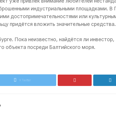
ъект уже привлёк внимание любителей нестанд
брошенными индустриальными площадками. В 
кими достопримечательностями или культурным
ьцу придётся вложить значительные средства.
урге. Пока неизвестно, найдётся ли инвестор, 
го объекта посреди Балтийского моря.
X Twitter
o