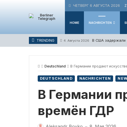
Skip
ЧЕТВЕРГ 6 АВГУСТА 2026
Z
to
content
HOME
NACHRICHTEN
S
В США задержали 
TRENDING
4. Августа 2026
Deutschland
В Германии продают искусств
DEUTSCHLAND
NACHRICHTEN
NE
В Германии п
времён ГДР
Aleksandr Boyko
8. Мая 2026
—