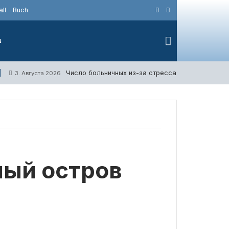
ll
Buch
N
Число больничных из-за стресса в Германии дос
3. Августа 2026
ный остров