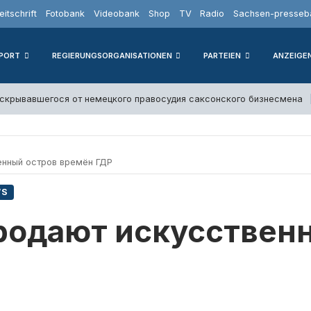
eitschrift
Fotobank
Videobank
Shop
TV
Radio
Sachsen-presseba
PORT
REGIERUNGSORGANISATIONEN
PARTEIEN
ANZEIGE
скрывавшегося от немецкого правосудия саксонского бизнесмена
енный остров времён ГДР
WS
родают искусствен