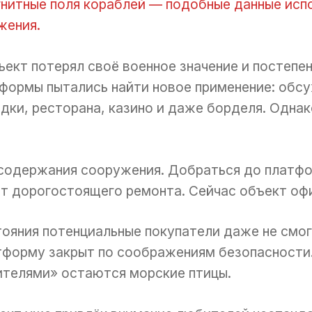
гнитные поля кораблей — подобные данные исп
жения.
ект потерял своё военное значение и постепен
формы пытались найти новое применение: обс
ки, ресторана, казино и даже борделя. Однако
содержания сооружения. Добраться до платф
ет дорогостоящего ремонта. Сейчас объект оф
тояния потенциальные покупатели даже не смо
тформу закрыт по соображениям безопасности.
телями» остаются морские птицы.