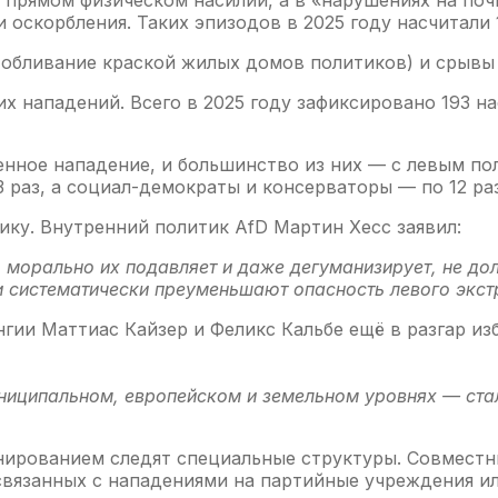
 оскорбления. Таких эпизодов в 2025 году насчитали 1
 обливание краской жилых домов политиков) и срыв
х нападений. Всего в 2025 году зафиксировано 193 н
твенное нападение, и большинство из них — с левым п
3 раз, а социал-демократы и консерваторы — по 12 раз
ку. Внутренний политик AfD Мартин Хесс заявил:
й, морально их подавляет и даже дегуманизирует, не до
и систематически преуменьшают опасность левого экс
гии Маттиас Кайзер и Феликс Кальбе ещё в разгар и
ниципальном, европейском и земельном уровнях — ст
ланированием следят специальные структуры. Совмест
 связанных с нападениями на партийные учреждения и