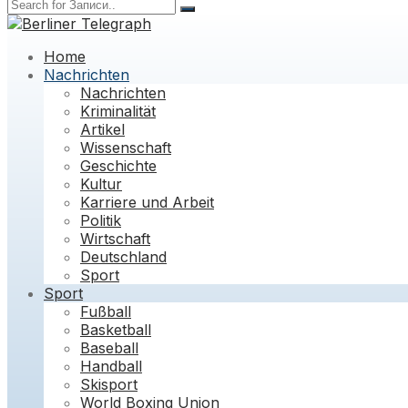
Home
Nachrichten
Nachrichten
Kriminalität
Artikel
Wissenschaft
Geschichte
Kultur
Karriere und Arbeit
Politik
Wirtschaft
Deutschland
Sport
Sport
Fußball
Basketball
Baseball
Handball
Skisport
World Boxing Union