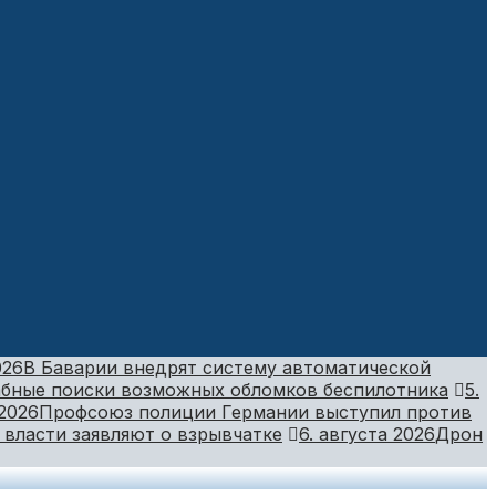
026
В Баварии внедрят систему автоматической
бные поиски возможных обломков беспилотника
5.
 2026
Профсоюз полиции Германии выступил против
 власти заявляют о взрывчатке
6. августа 2026
Дрон