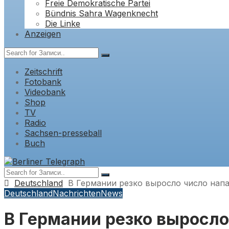
Freie Demokratische Partei
Bündnis Sahra Wagenknecht
Die Linke
Anzeigen
Zeitschrift
Fotobank
Videobank
Shop
TV
Radio
Sachsen-presseball
Buch
Deutschland
В Германии резко выросло число нап
Deutschland
Nachrichten
News
В Германии резко выросло