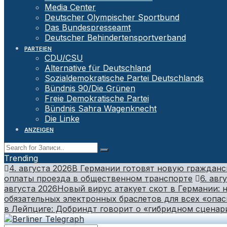
Media Center
Deutscher Olympischer Sportbund
Das Bundespresseamt
Deutscher Behindertensportverband
PARTEIEN
CDU/CSU
Alternative für Deutschland
Sozialdemokratische Partei Deutschlands
Bündnis 90/Die Grünen
Freie Demokratische Partei
Bündnis Sahra Wagenknecht
Die Linke
ANZEIGEN
Trending
4. августа 2026
В Германии готовят новую гражданс
оплаты проезда в общественном транспорте
6. авг
августа 2026
Новый вирус атакует скот в Германии:
обязательных электронных браслетов для всех «опа
в Лейпциге: Добриндт говорит о «гибридном сценар