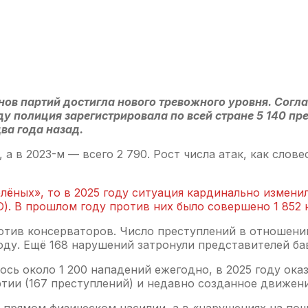
енов партий достигла нового тревожного уровня. Сог
оду полиция зарегистрировала по всей стране 5 140 п
два года назад.
, а в 2023-м — всего 2 790. Рост числа атак, как сло
лёных», то в 2025 году ситуация кардинально измени
). В прошлом году против них было совершено 1 852 
ротив консерваторов. Число преступлений в отношен
 году. Ещё 168 нарушений затронули представителей ба
ось около 1 200 нападений ежегодно, в 2025 году ока
ии (167 преступлений) и недавно созданное движени
 прямом физическом насилии, а в «нарушениях на поч