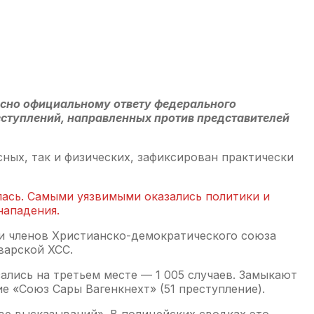
ласно официальному ответу федерального
реступлений, направленных против представителей
весных, так и физических, зафиксирован практически
лась. Самыми уязвимыми оказались политики и
нападения.
ии членов Христианско-демократического союза
варской ХСС.
зались на третьем месте — 1 005 случаев. Замыкают
е «Союз Сары Вагенкнехт» (51 преступление).
ве высказываний». В полицейских сводках это