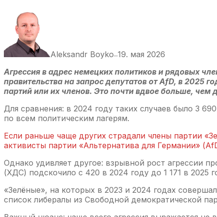
Aleksandr Boyko
19. мая 2026
—
Агрессия в адрес немецких политиков и рядовых чл
правительства на запрос депутатов от AfD, в 2025 г
партий или их членов. Это почти вдвое больше, чем 
Для сравнения: в 2024 году таких случаев было 3 690
по всем политическим лагерям.
Если раньше чаще других страдали члены партии «Зе
активисты партии «Альтернатива для Германии» (AfD
Однако удивляет другое: взрывной рост агрессии п
(ХДС) подскочило с 420 в 2024 году до 1 171 в 2025
«Зелёные», на которых в 2023 и 2024 годах совершал
список либералы из Свободной демократической парт
Важный нюанс: чаще всего агрессия выражается не в