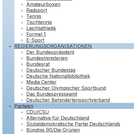
Amateurboxen
Radsport
Tennis
Tischtennis
Leichtathletik
Formel 1
E-Sport
REGIERUNGSORGANISATIONEN
Der Bundespräsident
Bundesministerien
Bundesrat
Deutscher Bundestag
Deutsche Nationalbibliothek
Media Center
Deutscher Olympischer Sportbund
Das Bundespresseamt
Deutscher Behindertensportverband
Parteien
CDU/CSU
Alternative für Deutschland
Sozialdemokratische Partei Deutschlands
Bündnis 90/Die Grünen