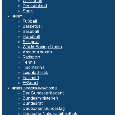
Wirtschaft
Deutschland
Sport
SPORT
Fußball
Basketball
Baseball
Handball
Skisport
World Boxing Union
Amateurboxen
Radsport
Tennis
Tischtennis
Leichtathletik
Formel 1
E-Sport
REGIERUNGSORGANISATIONEN
Der Bundespräsident
Bundesministerien
Bundesrat
Deutscher Bundestag
Deutsche Nationalbibliothek