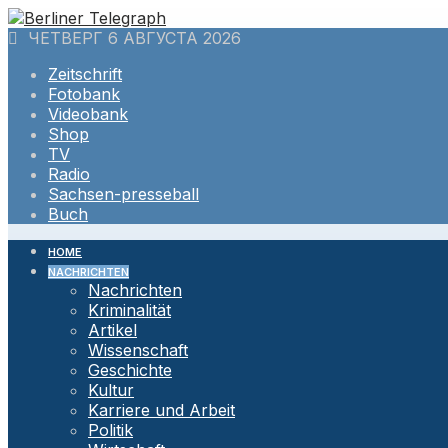
Skip
to
ЧЕТВЕРГ 6 АВГУСТА 2026
content
Zeitschrift
Fotobank
Videobank
Shop
TV
Radio
Sachsen-presseball
Buch
HOME
NACHRICHTEN
Nachrichten
Kriminalität
Artikel
Wissenschaft
Geschichte
Kultur
Karriere und Arbeit
Politik