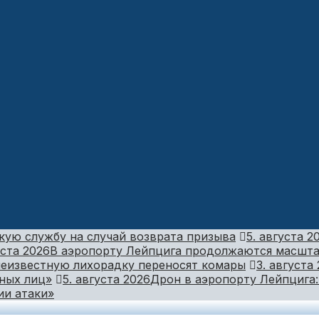
кую службу на случай возврата призыва
5. августа 2
уста 2026
В аэропорту Лейпцига продолжаются масшта
 неизвестную лихорадку переносят комары
3. августа
сных лиц»
5. августа 2026
Дрон в аэропорту Лейпцига:
ии атаки»