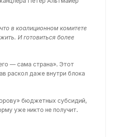
 канцлера Петер Альтмайер
 что в коалиционном комитете
ожить. И готовиться более
его — сама страна». Этот
ав раскол даже внутри блока
корову» бюджетных субсидий,
орму уже никто не получит.