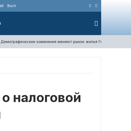
ll
Buch
N
Демографические изменения меняют рынок жилья Германии
4
о налоговой
н