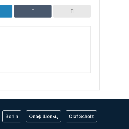
Berlin
Олаф Шольц
Olaf Scholz
ЕС
Bu