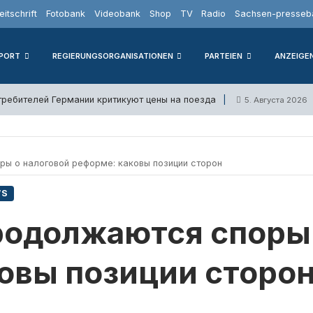
eitschrift
Fotobank
Videobank
Shop
TV
Radio
Sachsen-presseba
PORT
REGIERUNGSORGANISATIONEN
PARTEIEN
ANZEIGE
требителей Германии критикуют цены на поезда
5. Августа 2026
ы о налоговой реформе: каковы позиции сторон
WS
родолжаются споры 
овы позиции сторо