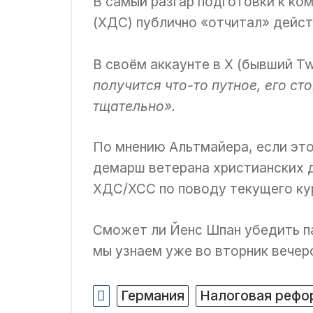
В самый разгар подготовки к к
(ХДС) публично «отчитал» дейс
В своём аккаунте в X (бывший Twi
получится что-то путное, его ст
тщательно».
По мнению Альтмайера, если это
демарш ветерана христианских д
ХДС/ХСС по поводу текущего ку
Сможет ли Йенс Шпан убедить п
мы узнаем уже во вторник вечер
Германия
Налоговая рефо