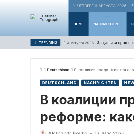
Skip
ЧЕТВЕРГ 6 АВГУСТА 2026
Z
to
content
HOME
NACHRICHTEN
S
Защитники прав по
TRENDING
3. Августа 2026
Deutschland
В коалиции продолжаются спор
DEUTSCHLAND
NACHRICHTEN
NE
В коалиции п
реформе: как
Aleksandr Boyko
12. Мая 2026
—