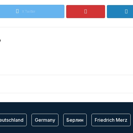
X Twitter
o
eutschland
Germany
Берлин
Friedrich Merz