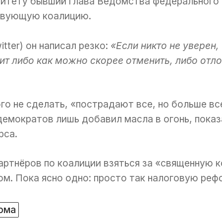
омитету бывший глава Ведомства федерального
твующую коалицию.
tter) он написал резко:
«Если никто не уверен,
оит либо как можно скорее отменить, либо отл
го не сделать, «пострадают все, но больше вс
емократов лишь добавил масла в огонь, показ
рса.
артнёров по коалиции взяться за «священную 
ом. Пока ясно одно: просто так налоговую реф
рма