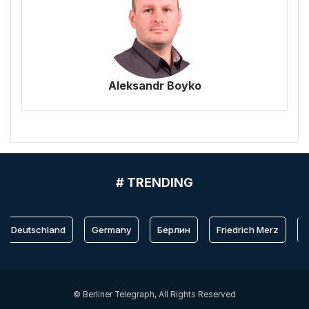
Aleksandr Boyko
# TRENDING
Deutschland
Germany
Берлин
Friedrich Merz
Be
© Berliner Telegraph, All Rights Reserved