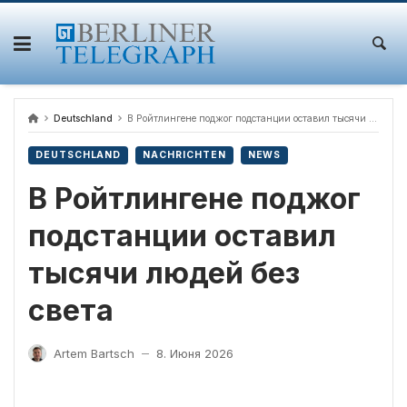
Skip
to
content
Deutschland
В Ройтлингене поджог подстанции оставил тысячи людей без света
DEUTSCHLAND
NACHRICHTEN
NEWS
В Ройтлингене поджог
подстанции оставил
тысячи людей без
света
Artem Bartsch
8. Июня 2026
—