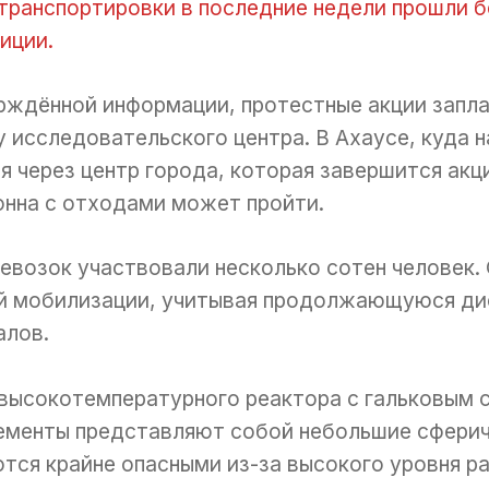
 транспортировки в последние недели прошли б
иции.
рждённой информации, протестные акции запла
у исследовательского центра. В Ахаусе, куда на
 через центр города, которая завершится акци
лонна с отходами может пройти.
ревозок участвовали несколько сотен человек
й мобилизации, учитывая продолжающуюся ди
алов.
 высокотемпературного реактора с гальковым 
элементы представляют собой небольшие сфери
ются крайне опасными из-за высокого уровня р