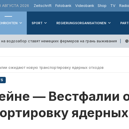
 АВГУСТА 2026
Zeitschrift
Fotobank
Videobank
Shop
TV
Radi
CHRICHTEN
SPORT
REGIERUNGSORGANISATIONEN
PART
 на водозабор ставят немецких фермеров на грань выживания
лии ожидают новую транспортировку ядерных отходов
WS
Рейне — Вестфалии
ортировку ядерных