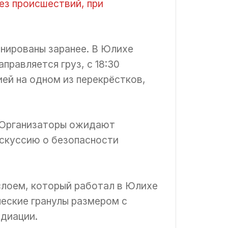
ез происшествий, при
нированы заранее. В Юлихе
правляется груз, с 18:30
ей на одном из перекрёстков,
. Организаторы ожидают
скуссию о безопасности
слоем, который работал в Юлихе
ческие гранулы размером с
адиации.