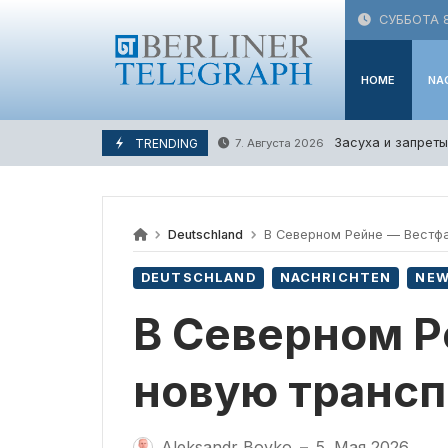
Skip
СУББОТА 8
to
content
HOME
NA
Засуха и запреты
TRENDING
7. Августа 2026
Deutschland
В Северном Рейне — Вестфа
DEUTSCHLAND
NACHRICHTEN
NE
В Северном 
новую трансп
Aleksandr Boyko
5. Мая 2026
—