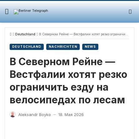
Skip
to
content
Deutschland
В Северном Рейне — Вестфалии хотят резко ограничить езду на велосипедах по лесам
DEUTSCHLAND
NACHRICHTEN
NEWS
В Северном Рейне —
Вестфалии хотят резко
ограничить езду на
велосипедах по лесам
Aleksandr Boyko
18. Мая 2026
—