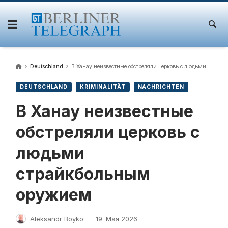
Skip
to
content
Deutschland
В Ханау неизвестные обстреляли церковь с людьми страйкбольным оружием
DEUTSCHLAND
KRIMINALITÄT
NACHRICHTEN
В Ханау неизвестные
обстреляли церковь с
людьми
страйкбольным
оружием
Aleksandr Boyko
19. Мая 2026
—