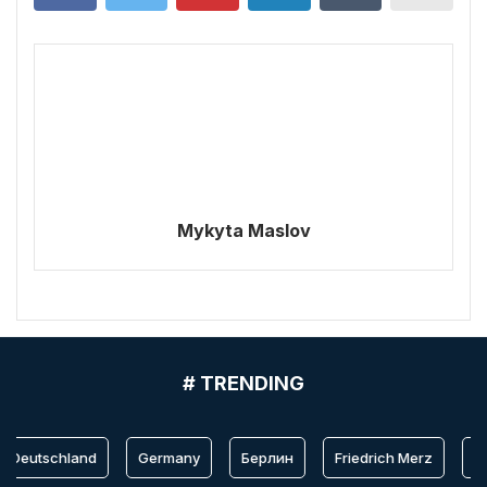
Mykyta Maslov
# TRENDING
Deutschland
Germany
Берлин
Friedrich Merz
Ber