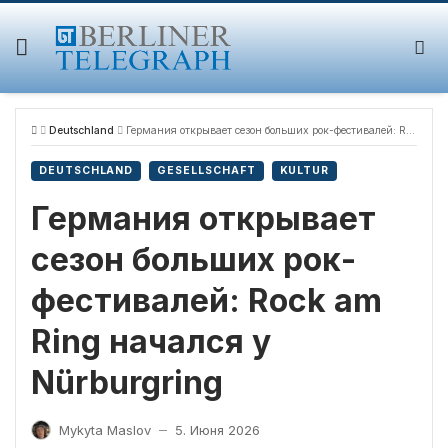
Skip
to
content
Deutschland
Германия открывает сезон больших рок-фестивалей: Rock am Ring начался у Nürburgring
DEUTSCHLAND
GESELLSCHAFT
KULTUR
Германия открывает
сезон больших рок-
фестивалей: Rock am
Ring начался у
Nürburgring
Mykyta Maslov
5. Июня 2026
—