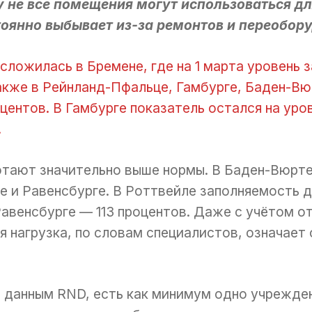
у не все помещения могут использоваться д
тоянно выбывает из-за ремонтов и переобор
ложилась в Бремене, где на 1 марта уровень з
акже в Рейнланд-Пфальце, Гамбурге, Баден-Вюр
ентов. В Гамбурге показатель остался на уров
.
тают значительно выше нормы. В Баден-Вюрт
 и Равенсбурге. В Роттвейле заполняемость до
Равенсбурге — 113 процентов. Даже с учётом 
 нагрузка, по словам специалистов, означает
 данным RND, есть как минимум одно учрежден