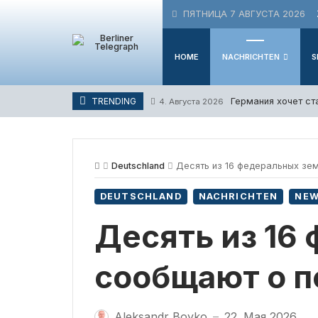
Skip
ПЯТНИЦА 7 АВГУСТА 2026
to
content
HOME
NACHRICHTEN
S
Германия хочет ст
TRENDING
4. Августа 2026
Deutschland
Десять из 16 федеральных зе
DEUTSCHLAND
NACHRICHTEN
NE
Десять из 16
сообщают о 
Aleksandr Boyko
22. Мая 2026
—