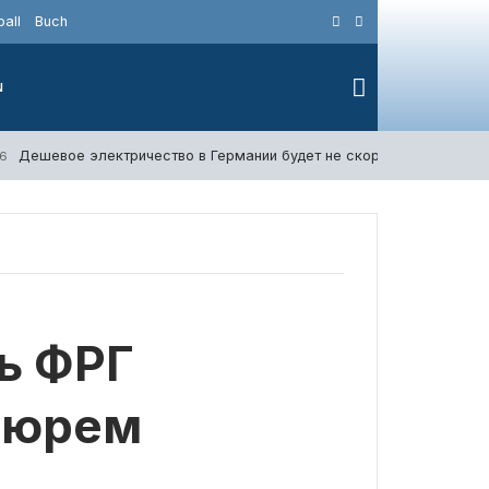
all
Buch
N
Дешевое электричество в Германии будет не скоро — Катерина 
26
ь ФРГ
тюрем