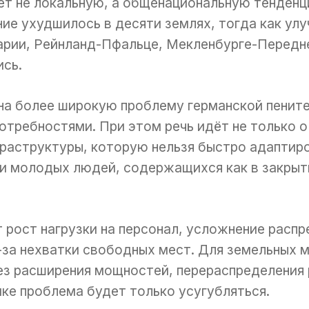
ет не локальную, а общенациональную тенденц
ие ухудшилось в десяти землях, тогда как ул
арии, Рейнланд-Пфальце, Мекленбурге-Передне
ись.
на более широкую проблему германской пенит
отребностями. При этом речь идёт не только о 
раструктуры, которую нельзя быстро адаптиро
и молодых людей, содержащихся как в закрыты
 рост нагрузки на персонал, усложнение расп
-за нехватки свободных мест. Для земельных 
ез расширения мощностей, перераспределения 
ке проблема будет только усугубляться.