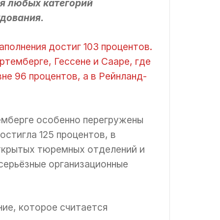
ля любых категорий
удования.
аполнения достиг 103 процентов.
темберге, Гессене и Сааре, где
не 96 процентов, а в Рейнланд-
емберге особенно перегружены
стигла 125 процентов, в
открытых тюремных отделений и
 серьёзные организационные
ие, которое считается