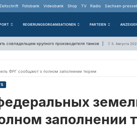
Zeitschrift
Fotobank
Videobank
Shop
TV
Radio
Sachsen-presseb
PORT
REGIERUNGSORGANISATIONEN
PARTEIEN
ANZEIGE
ать совладельцем крупного производителя танков
5. Августа 20
мель ФРГ сообщают о полном заполнении тюрем
WS
 федеральных земел
полном заполнении 