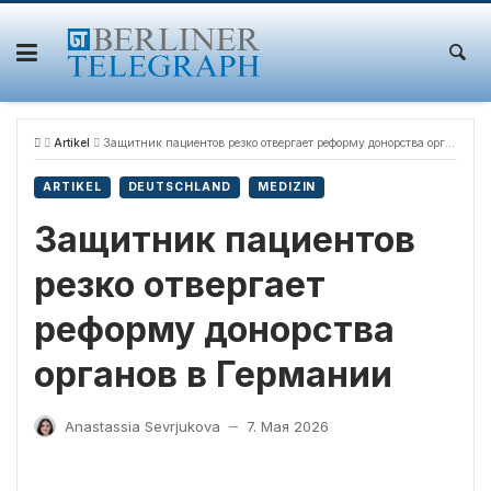
Skip
to
content
Artikel
Защитник пациентов резко отвергает реформу донорства органов в Германии
ARTIKEL
DEUTSCHLAND
MEDIZIN
Защитник пациентов
резко отвергает
реформу донорства
органов в Германии
Anastassia Sevrjukova
7. Мая 2026
—