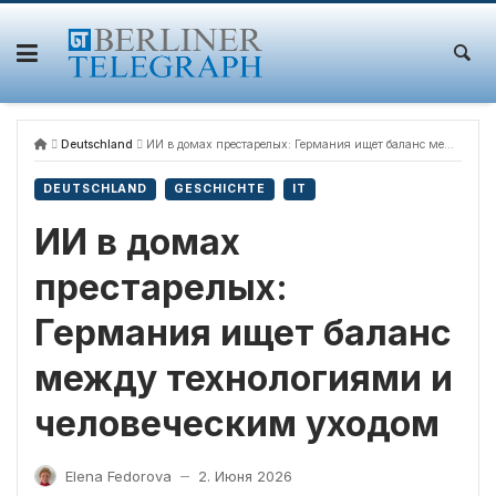
Skip
to
content
Deutschland
ИИ в домах престарелых: Германия ищет баланс между технологиями и человеческим уходом
DEUTSCHLAND
GESCHICHTE
IT
ИИ в домах
престарелых:
Германия ищет баланс
между технологиями и
человеческим уходом
Elena Fedorova
2. Июня 2026
—