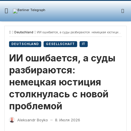
Skip
to
content
Deutschland
ИИ ошибается, а суды разбираются: немецкая юстиция столкнулась с новой проблемой
DEUTSCHLAND
GESELLSCHAFT
IT
ИИ ошибается, а суды
разбираются:
немецкая юстиция
столкнулась с новой
проблемой
Aleksandr Boyko
8. Июля 2026
—