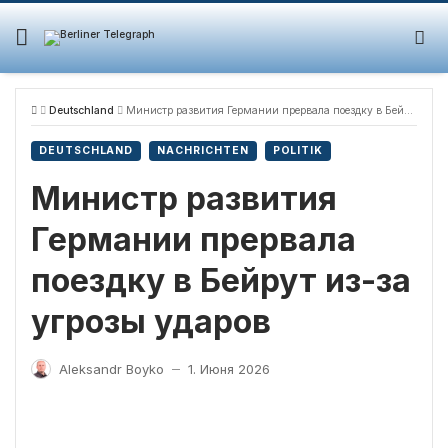
Skip
to
content
Deutschland
Министр развития Германии прервала поездку в Бейрут из-за угрозы ударов
DEUTSCHLAND
NACHRICHTEN
POLITIK
Министр развития
Германии прервала
поездку в Бейрут из-за
угрозы ударов
Aleksandr Boyko
1. Июня 2026
—