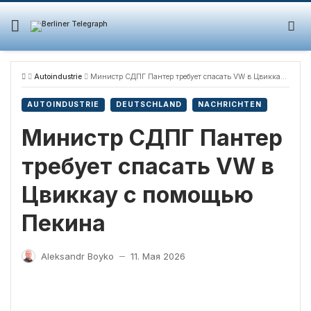
Skip
to
content
Autoindustrie
Министр СДПГ Пантер требует спасать VW в Цвиккау с помощью Пекина
AUTOINDUSTRIE
DEUTSCHLAND
NACHRICHTEN
Министр СДПГ Пантер
требует спасать VW в
Цвиккау с помощью
Пекина
Aleksandr Boyko
11. Мая 2026
—