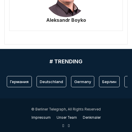
Aleksandr Boyko
# TRENDING
Германия
Deutschland
Germany
Берлин
Fr
© Berliner Telegraph, All Rights Reserved
Impressum
Unser Team
Denkmaler