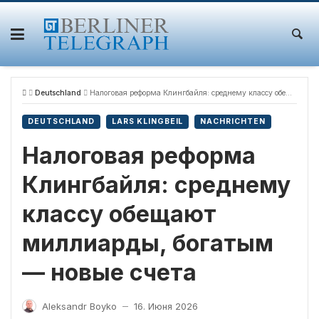
Skip
to
content
Deutschland
Налоговая реформа Клингбайля: среднему классу обещают миллиарды, богатым — новые счета
DEUTSCHLAND
LARS KLINGBEIL
NACHRICHTEN
Налоговая реформа
Клингбайля: среднему
классу обещают
миллиарды, богатым
— новые счета
Aleksandr Boyko
16. Июня 2026
—