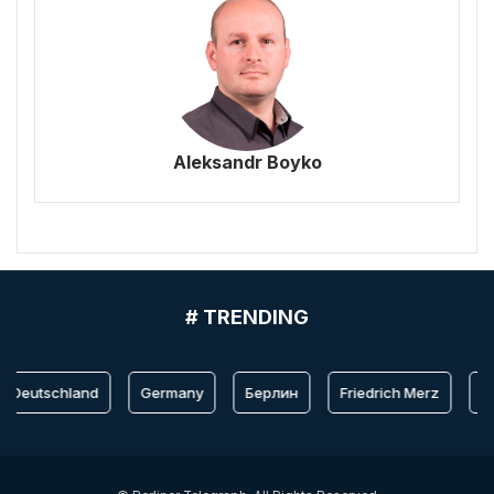
Aleksandr Boyko
# TRENDING
Deutschland
Germany
Берлин
Friedrich Merz
Ber