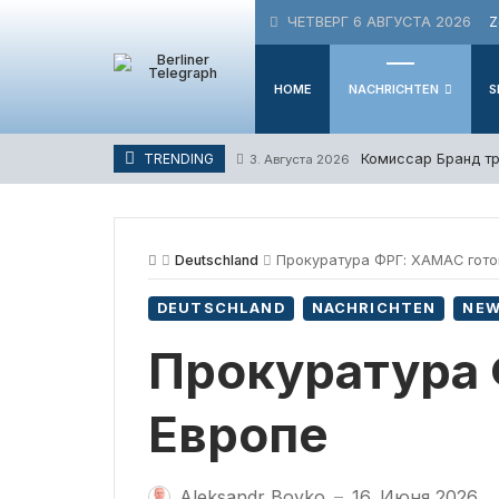
Skip
ЧЕТВЕРГ 6 АВГУСТА 2026
Z
to
content
HOME
NACHRICHTEN
S
Комиссар Бранд тр
TRENDING
3. Августа 2026
Deutschland
Прокуратура ФРГ: ХАМАС готов
DEUTSCHLAND
NACHRICHTEN
NE
Прокуратура 
Европе
Aleksandr Boyko
16. Июня 2026
—