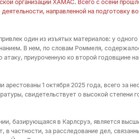
ской организации ХАМАС. Всего с осени прошл
в деятельности, направленной на подготовку в
ривлек один из изъятых материалов: у одног
знанием. В нем, по словам Роммеля, содержало
ю атаку, приуроченную ко второй годовщине н
 арестованы 1 октября 2025 года, всего за не
уратуры, свидетельствует о высокой степени г
нии, базирующаяся в Карлсруэ, является высш
т, в частности, за расследование дел, связан