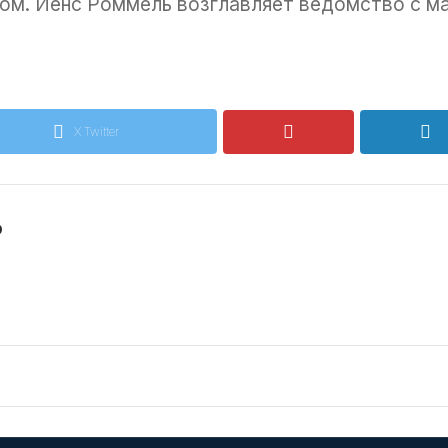
м. Йенс Роммель возглавляет ведомство с ма
X Twitter
o