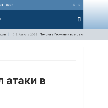
ll
Buch
N
ации
Пенсия в Германии все реже означает кон
5. Августа 2026
 атаки в