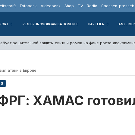
eitschrift
Fotobank
Videobank
Shop
TV
Radio
Sachsen-presseba
PORT
REGIERUNGSORGANISATIONEN
PARTEIEN
ANZEIGE
ебует решительной защиты синти и ромов на фоне роста дискримин
ил атаки в Европе
WS
ФРГ: ХАМАС готовил