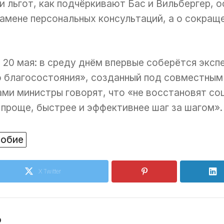
ии льгот, как подчёркивают Бас и Вильбергер, 
замене персональных консультаций, а о сокращ
 20 мая: в среду днём впервые соберётся экс
 благосостояния», созданный под совместны
ами министры говорят, что «не восстановят со
 проще, быстрее и эффективнее шаг за шагом».
собие
X Twitter
o