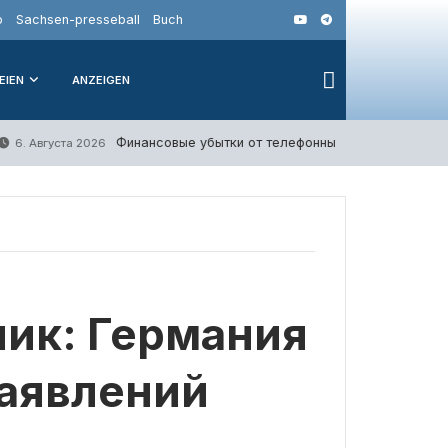
o
Sachsen-presseball
Buch
EIEN
ANZEIGEN
Финансовые убытки от телефонных мошенничеств в Г
6. Августа 2026
лик: Германия
заявлений