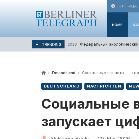
Skip
ПЯТНИЦА 7
to
content
HOME
NA
Федеральный экологический ст
TRENDING
3. Августа 2026
Deutschland
Социальные выплаты — в оди
DEUTSCHLAND
NACHRICHTEN
NE
Социальные в
запускает ци
Aleksandr Boyko
20. Мая 2026
—