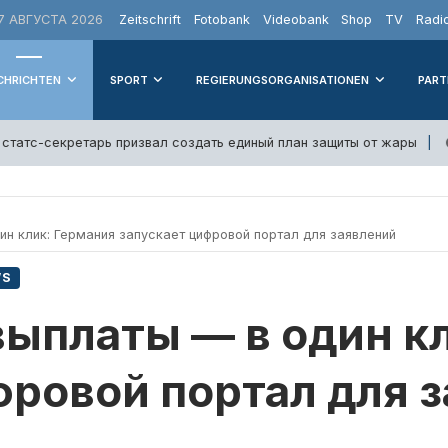
 АВГУСТА 2026
Zeitschrift
Fotobank
Videobank
Shop
TV
Radi
CHRICHTEN
SPORT
REGIERUNGSORGANISATIONEN
PART
атс-секретарь призвал создать единый план защиты от жары
н клик: Германия запускает цифровой портал для заявлений
WS
ыплаты — в один к
фровой портал для 