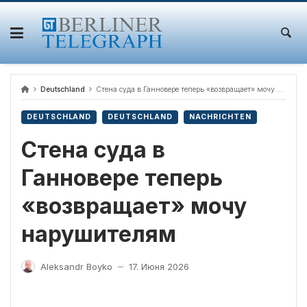
Skip
to
content
Deutschland
Стена суда в Ганновере теперь «возвращает» мочу нарушителям
DEUTSCHLAND
DEUTSCHLAND
NACHRICHTEN
Стена суда в
Ганновере теперь
«возвращает» мочу
нарушителям
Aleksandr Boyko
17. Июня 2026
—