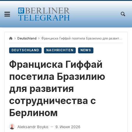
Skip
to
content
Deutschland
Франциска Гиффай посетила Бразилию для развития сотрудничества с Берлином
DEUTSCHLAND
NACHRICHTEN
NEWS
Франциска Гиффай
посетила Бразилию
для развития
сотрудничества с
Берлином
Aleksandr Boyko
9. Июня 2026
—