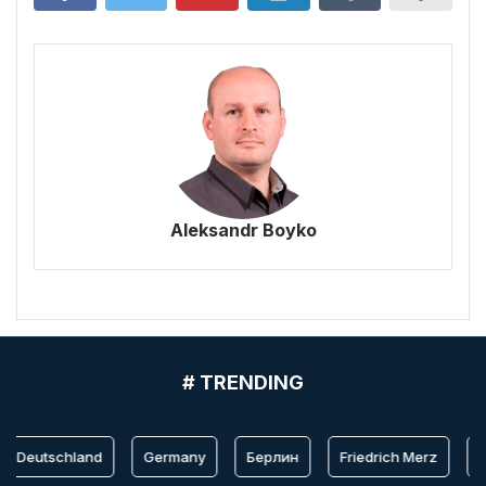
Aleksandr Boyko
# TRENDING
Deutschland
Germany
Берлин
Friedrich Merz
Be